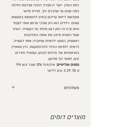
רמת הגולן. ייצור יין מצריך הרבה סבלנות ויחלפו
כמה שנים עד שהכרם יניב. סדרת תלשי
מוקדשת ליינות עליהם בחרנו להתנסות בסגנונות
שונים. ריזלינג הוא הזן שהכי מרגש אותי לעבוד
איתו וביין זה ניתן דגש מיוחד על העשייה. האיור
שעל התווית מייצג את אותה התלהבות
ראשונית, כמעט ילדותית שחיברה אותי לעשייה
הייננית, לחדוות הגילוי ולהרפתקנות. היין מאופיין
בארומתיות של פרחים לבנים, קמומיל והדרים.
יבש, חומצי קל ומרענן.
נתונים אנליטיים:
אלכוהול 11% סוכר יבש PH
3.29 TA 6 גרם לליטר
משלוחים
משלוח תוך 7 ימי עסקים.
ייתכנו עיכובים.
מוצרים דומים