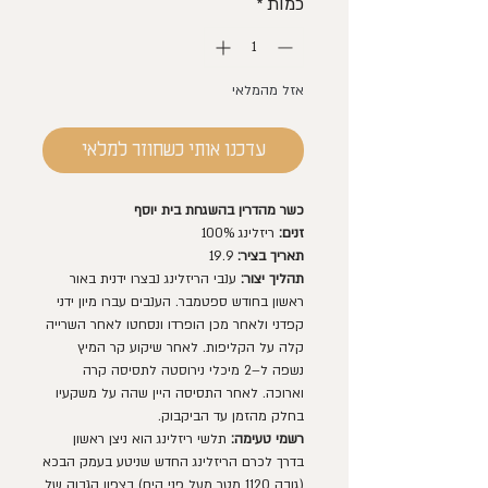
כמות
*
אזל מהמלאי
עדכנו אותי כשחוזר למלאי
כשר מהדרין בהשגחת בית יוסף
זנים:
ריזלינג 100%
תאריך בציר:
19.9
תהליך יצור:
ענבי הריזלינג נבצרו ידנית באור
ראשון בחודש ספטמבר. הענבים עברו מיון ידני
קפדני ולאחר מכן הופרדו ונסחטו לאחר השרייה
קלה על הקליפות. לאחר שיקוע קר המיץ
נשפה ל–2 מיכלי נירוסטה לתסיסה קרה
וארוכה. לאחר התסיסה היין שהה על משקעיו
בחלק מהזמן עד הביקבוק.
רשמי טעימה:
תלשי ריזלינג הוא ניצן ראשון
בדרך לכרם הריזלינג החדש שניטע בעמק הבכא
(גובה 1120 מטר מעל פני הים) בצפון הגבוה של