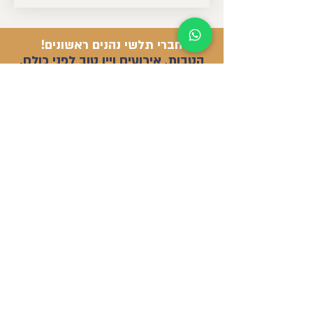
חברי תלשי נהנים ראשונים!
הטבות, אירועים ויין טוב לפני כולם.
יקב תל שיפון
קיבוץ אורטל, צפון רמת הגולן
Telshifonwinery@gmail.com