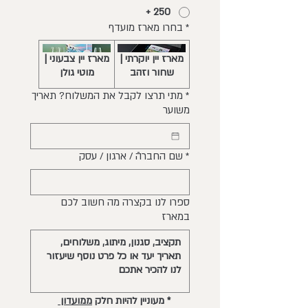
250 +
*
בחרו מארז מועדף
מארז יין יוקרתי |
מארז יין צבעוני |
שחור וזהב
מוטי גולן
*
מתי תרצו לקבל את המשלוח? תאריך
משוער
*
שם החברהֿ / ארגון / עסק
ספרו לנו בקצרה מה חשוב לכם
במארז
*
מעוניין להיות חלק 
ממועדון 