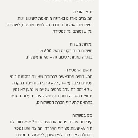
תנאי הובלה
המוצרים נארזים באריזה מותאמת לשינוע יינות
ונשלחים באמצעות חברת משלוחים מורשית, לשמירה
על שלמותם עד למסירה.
עלויות משלוח
משלוח חינם בקנייה מעל 600 ₪.
בקנייה מתחת לסכום זה – 40 ₪ משלוח.
תיאום ואי־מסירה
המשלוחים מתבצעים לכתובת שצוינה בהזמנה בימי
עסקים בלבד (א׳–ה׳, ללא ערבי חג וחגים). במקרה
של אי־מסירה עקב פרטים שגויים או נמען לא זמין,
תתואם מסירה חוזרת ועשויה להיגבות עלות נוספת
בהתאם לתעריף חברת המשלוחים.
נזק במשלוח
קיבלתם אריזה פגומה או מוצר שבור? אנא דווחו לנו
תוך 48 שעות מצירוף האריזה והמוצר, ואנו נטפל
בהחלפה או בזיכוי לפי הצורך, ללא עלות נוספת.