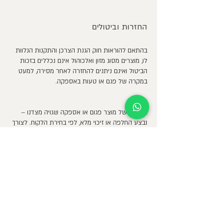
החזרות וביטולים
בהתאם להוראות חוק הגנת הצרכן והתקנות הנלוות
לו, מוצרים מסוג מזון ואלכוהול אינם נכללים בזכות
הביטול ואינם ניתנים להחזרה לאחר מסירה, למעט
במקרה של פגם או טעות באספקה.
חריגים
במקרה של מוצר פגום או אספקה שגויה מצדנו –
נבצע החלפה או זיכוי מלא, לפי בחירת הלקוח. לצורך
טיפול, יש לפנות אלינו תוך 48 שעות ממועד קבלת
המשלוח בצירוף תמונות.
כיצד פונים
שירות הלקוחות שלנו זמין עבורכם ב
ווטסאפ
או
Telshifonwinery@gmail.com
במייל
יקב תל שיפון