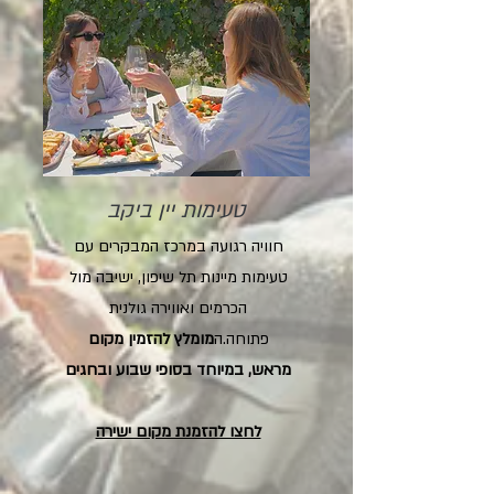
טעימות יין ביקב
חוויה רגועה במרכז המבקרים עם
טעימות מיינות תל שיפון, ישיבה מול
הכרמים ואווירה גולנית
פתוחה.ה
מומלץ להזמין מקום
מראש, במיוחד בסופי שבוע ובחגים
לחצו להזמנת מקום ישירה