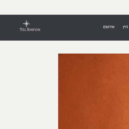
היין
אירועים