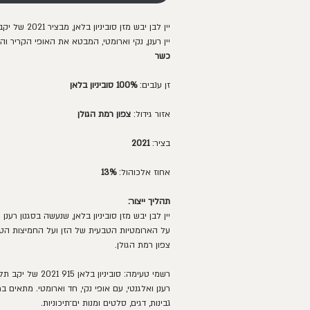
יין לבן יבש מזן סוביניון בלאן, מבציר 2021 של יקב תל שיפון.
יין רענן, נקי וארומטי, המבטא את האופי הקריר וה
כשר
זן ענבים:
100% סוביניון בלאן
אזור גידול:
צפון רמת הגולן
בציר:
2021
אחוז אלכוהול:
13%
תהליך ייצור:
יין לבן יבש מזן סוביניון בלאן, שנעשה בסגנון רענן
על הארומטיות הטבעית של הזן ועל החמיצות הט
צפון רמת הגולן.
רשמי טעימה: סוביניון בל
רענן ואלגנטי, עם אופי נקי, חד וארומטי. מתאים במ
גבינות, דגים, סלטים ומנות ים־תיכוניות.