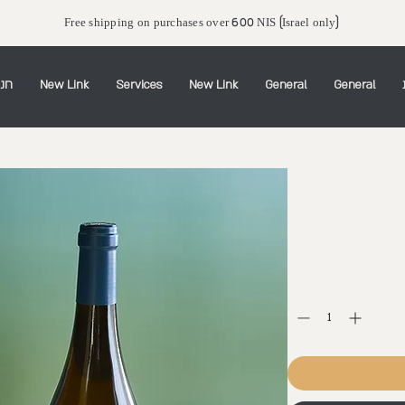
Free shipping on purchases over 600 NIS (Israel only)
General
General
New Link
Services
New Link
חנו