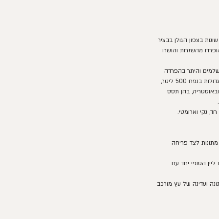
וביניון בלאן, נבצרו מ־3 חלקות שונות בצפון הגולן בבציר
. הענבים קוררו ל־24 שעות, הופרדו מהשזרות והושרו
 שלמים והיתר בהפרדה
והשריה. כשליש מתירוש כל זן נשפה לחביות עץ גדולות בנפח 500 ליטר,
 ובאוסטריה, בהן תסס
ד, נקי וארומטי.
ת מתונות לצד פריחה
ליין הסופי יחד עם
ונה ועדינה של עץ מורכב