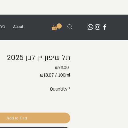
About
בית
תל שיפון יין לבן 2025
Price
₪98.00
₪13.07
/
100ml
₪13.07
Quantity
*
per
100
Milliliters
Add to Cart