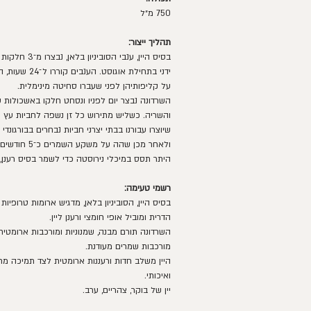
750 מ״ל
תהליך ייצור:
בסיס היין, ענבי הס
ידני בתחילת אוגוסט
על קליפותיהן לפני שעברו סחיטה מינימלית.
השרדונה נבצר יום לפניו ונסחט חלקו באשכולות
שיוצרו עבורנו בבתי יצרני חביות נבחרים בבורגונדי
ולאחר מכן שהה על משקע השמרים כ־5 חודשים.
היתר תסס במיכלי נירוסטה כדי לשמר בסיס רענן, ח
רשמי טעימה:
בסיס היין, הסוביניון בלאן, מדגיש ארומות טרופיו
הדרית ומוביל אופי חומצי ורענן ליין.
השרדונה תורם מבנה, שמנוניות ומורכבות ארומטית 
מורכבות שמרים מעודנת.
היין משלב חדות ורעננות ארומטית לצד תמיכה מת
ואיכותי.
יין של בוקר, צהריים, ערב.