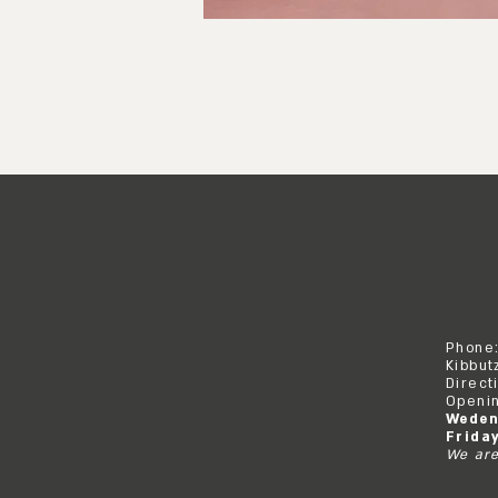
Phone
Kibbut
Direct
Openin
Weden
Frida
We are