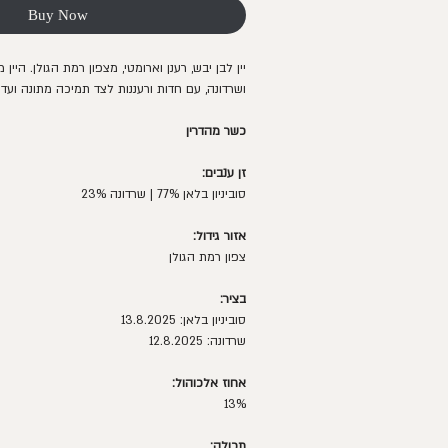
Buy Now
יין לבן יבש, רענן וארומטי, מצפון רמת הגולן. היין 
ושרדונה, עם חדות ורעננות לצד תמיכה מתונה ועדי
כשר מהדרין
זן ענבים:
סוביניון בלאן 77% | שרדונה 23%
אזור גידול:
צפון רמת הגולן
בציר:
סוביניון בלאן: 13.8.2025
שרדונה: 12.8.2025
אחוז אלכוהול:
13%
תכולה: