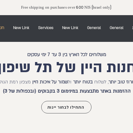
Free shipping on purchases over 600 NIS (Israel only)
חנו
New Link
Services
New Link
General
General
משלוחים לכל הארץ בין 3 עד 7 ימי עסקים
נות היין של תל שיפון
רוז טוב יותר
, לשלוח
בטוח יותר
ול
שמור על איכות היין
מצפון רמת הגולן
ההזמנות באתר מתבצעות במינימום 3 בקבוקים (ובכפולות של 3)
התחילו לבחור יינות