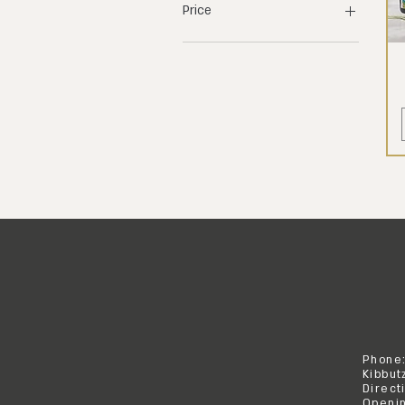
Price
₪142
₪294
Phone
Kibbut
Direct
Openin