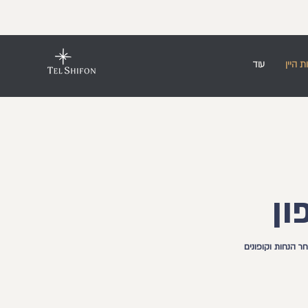
ת היין
עוד
ון