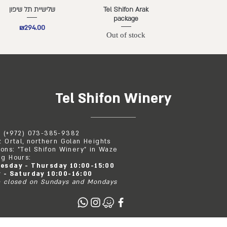
שלישיית תל שיפון
Tel Shifon Arak
package
Price
₪294.00
Out of stock
Tel Shifon Winery
: (+972) 073-385-9382
z Ortal, northern Golan Heights
ions: "Tel Shifon Winery" in Waze
g Hours:
esday - Thursday 10:00-15:00
y - Saturday 10:00-16:00
 closed on Sundays and Mondays