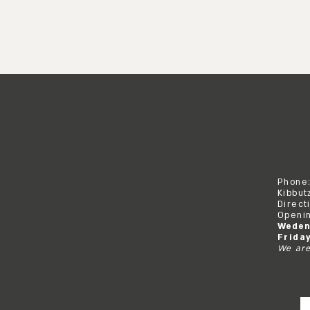
Phone
Kibbut
Direct
Openin
Weden
Frida
We are