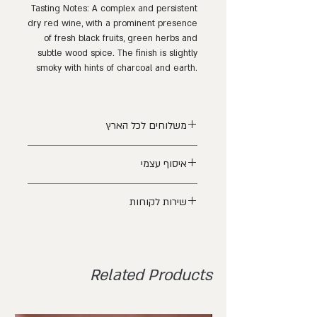
Tasting Notes: A complex and persistent
dry red wine, with a prominent presence
of fresh black fruits, green herbs and
subtle wood spice. The finish is slightly
smoky with hints of charcoal and earth.
משלוחים לכל הארץ
משלוחים לכל הארץ עד 7 ימי עסקים,
בהתאם
איסוף עצמי
לאזורי החלוקה.
בהזמנה
מעל 600 ₪ - משלוח חינם
יתעדכן
איסוף עצמי ללא עלות מיקב תל שיפון בקיבוץ
אוטמטית בסל הקניות
שירות לקוחות
אורטל, בתיאום מראש בלבד.
בימים ראשון עד חמישי בין 11:00 ל- 16:00
לעדכונים ניתן לפנות לשירות לקוחות שלנו דרך
לעדכונים ניתן לפנות לשירות לקוחות שלנו דרך
הוואטסאפ של היקב
הוואטסאפ של היקב
בימים ראשון עד חמישי בין 9:30 ל 17:30
Related Products