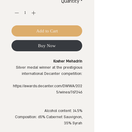
Quantity
*
Add to Cart
Buy Now
Kosher Mehadrin
Silver medal winner at the prestigious
international Decanter competition:
https://awards.decanter.com/DWWA/202
5/wines/767246
Alcohol content: 14.5%
Composition: 65% Cabernet Sauvignon,
35% Syrah