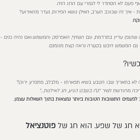
ף פעם לא הסתדר לי לגמרי עם החג הזה.
ת - איך זה שכוכב הערב, האילן נושא הפירות, נעדר מהאירוע? 
וקה
.
הגפן עדיין בתרדמת, וגם השזיף, האפרסק והמשמש.ואם נהיה כנים - 
 גם המשמש היבש בקערה נראה קצת מנומנם.
שיו?
 לא בתאריך שבו הטבע בשיא תפארתו - מלבלב, מתפרץ, ירוק?
יכה מחודשת לשיר ״:
ט״ו בשבט הגיע, חג לאילנות…״
ם: לפעמים התשובות הטובות ביותר נמצאות בתוך השאלות עצמן.
 חג של שפע. הוא חג של 
פוטנציאל