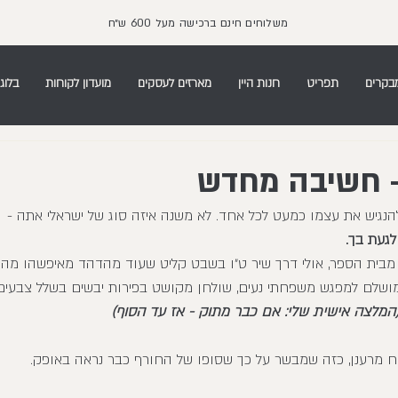
משלוחים חינם ברכישה מעל 600 ש״ח
בקרים
תפריט
חנות היין
מארזים לעסקים
מועדון לקוחות
בלוג 
- חשיבה מחדש
הנגיש את עצמו כמעט לכל אחד. לא משנה איזה סוג של ישראלי אתה - 
געת בך. 
ת מבית הספר, אולי דרך שיר ט״ו בשבט קליט שעוד מהדהד מאיפשהו מהגן
מושלם למפגש משפחתי נעים, שולחן מקושט בפירות יבשים בשלל צבעים,
המלצה אישית שלי: אם כבר מתוק - אז עד הסוף)
ח מרענן, כזה שמבשר על כך שסופו של החורף כבר נראה באופק.