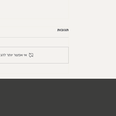
תגובות
אי אפשר יותר להג
שנה של למידה ביקב/ מכתב אישי
וסיכום 2025